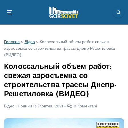
П
е
р
е
й
т
Головна
>
Відео
>
Колоссальный объем работ: свежая
и
аэросъемка со строительства трассы Днепр-Решетиловка
д
(ВИДЕО)
о
в
Колоссальный объем работ:
м
свежая аэросъемка со
і
с
строительства трассы Днепр-
т
Решетиловка (ВИДЕО)
у
Відео
,
Новини
13 Жовтня, 2021
0 Коментарі