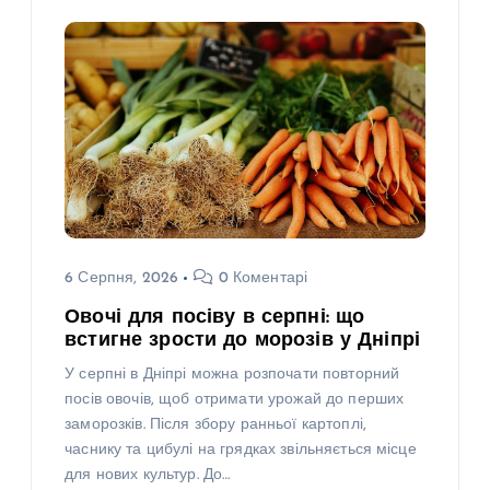
6 Серпня, 2026
0 Коментарі
Овочі для посіву в серпні: що
встигне зрости до морозів у Дніпрі
У серпні в Дніпрі можна розпочати повторний
посів овочів, щоб отримати урожай до перших
заморозків. Після збору ранньої картоплі,
часнику та цибулі на грядках звільняється місце
для нових культур. До…