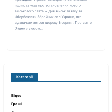
підписав указ про встановлення нового
військового свята — Дня військ зв’язку та
кібербезпеки Збройних сил України, яке
відзначатиметься щороку 8 серпня. Про свято
Згідно з указом,…
Категорії
Відео
Гроші