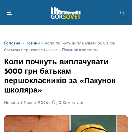
П
е
р
е
й
т
Головна
>
Новини
>
Коли почнуть виплачувати 5000 грн
и
батькам першокласників за «Пакунок школяра»
д
о
Коли почнуть виплачувати
в
5000 грн батькам
м
і
першокласників за «Пакунок
с
школяра»
т
у
Новини
4 Липня, 2026
0 Коментарі