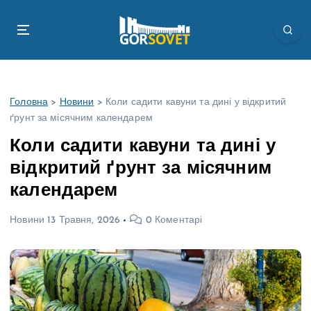
П
е
р
е
й
т
Головна
>
Новини
>
Коли садити кавуни та дині у відкритий
и
ґрунт за місячним календарем
д
о
Коли садити кавуни та дині у
в
відкритий ґрунт за місячним
м
і
календарем
с
т
Новини
13 Травня, 2026
0 Коментарі
у