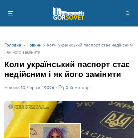
П
е
р
е
й
т
Головна
>
Новини
>
Коли український паспорт стає недійсним
и
і як його замінити
д
о
Коли український паспорт стає
в
недійсним і як його замінити
м
і
Новини
10 Червня, 2026
0 Коментарі
с
т
у