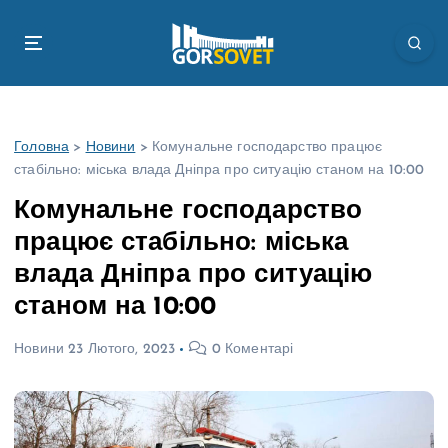
П
е
р
е
й
т
Головна
>
Новини
>
Комунальне господарство працює
и
стабільно: міська влада Дніпра про ситуацію станом на 10:00
д
о
Комунальне господарство
в
працює стабільно: міська
м
і
влада Дніпра про ситуацію
с
станом на 10:00
т
у
Новини
23 Лютого, 2023
0 Коментарі