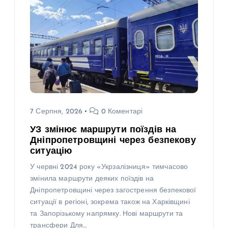
7 Серпня, 2026
0 Коментарі
УЗ змінює маршрути поїздів на
Дніпропетровщині через безпекову
ситуацію
У червні 2024 року «Укрзалізниця» тимчасово
змінила маршрути деяких поїздів на
Дніпропетровщині через загострення безпекової
ситуації в регіоні, зокрема також на Харківщині
та Запорізькому напрямку. Нові маршрути та
трансфери Для…