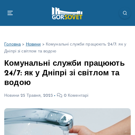
П
е
р
е
й
т
Головна
>
Новини
>
Комунальні служби працюють 24/7: як у
и
Дніпрі зі світлом та водою
д
о
Комунальні служби працюють
в
24/7: як у Дніпрі зі світлом та
м
і
водою
с
т
Новини
25 Травня, 2023
0 Коментарі
у