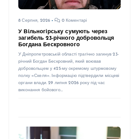
8 Серпня, 2026
0 Коментарі
У Вільногірську сумують через
загибель 23-річного добровольця
Богдана Бескровного
У Дніпропетровській області трагічно загинув 23-
річний Богдан Бескровний, який воював
добровольцем у 425-му окремому штурмовому
полку «Скеля». Інформацію підтвердили місцеві
органи влади. 29 липня 2026 року під час
виконання бойового…