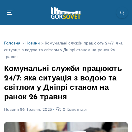
П
е
р
е
й
т
Головна
>
Новини
>
Комунальні служби працюють 24/7: яка
и
ситуація з водою та світлом у Дніпрі станом на ранок 26
д
травня
о
в
Комунальні служби працюють
м
24/7: яка ситуація з водою та
і
с
світлом у Дніпрі станом на
т
ранок 26 травня
у
Новини
26 Травня, 2023
0 Коментарі