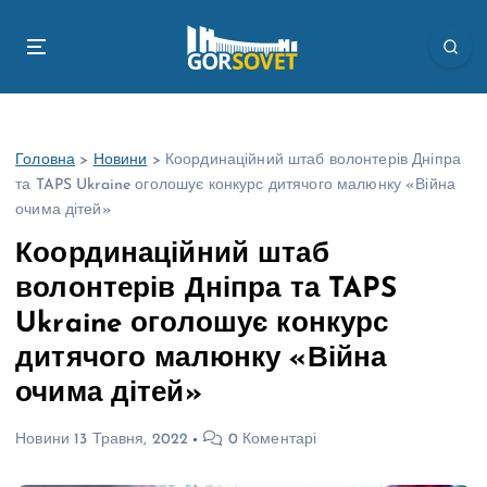
П
е
р
е
й
т
Головна
>
Новини
>
Координаційний штаб волонтерів Дніпра
и
та TAPS Ukraine оголошує конкурс дитячого малюнку «Війна
д
очима дітей»
о
в
Координаційний штаб
м
волонтерів Дніпра та TAPS
і
с
Ukraine оголошує конкурс
т
дитячого малюнку «Війна
у
очима дітей»
Новини
13 Травня, 2022
0 Коментарі