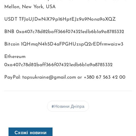
Mellon, New York, USA
USDT TFJoUJDwNiX79p16HptEJz9o9Nona9oXQZ
BNB 0xa407c78d82baff366f074321edb6b1a9a8785332
Bitcoin 1QHmqN4h5D4aFPGHUzspQ2rEDfrmwaizw3
Ethereum
0xa407c78d82baff366f074321edb6b1a9a8785332
PayPal:
tapsukraine@gmail.com
or +380 67 563 42 00
Новини Дніпра
Схожі новини