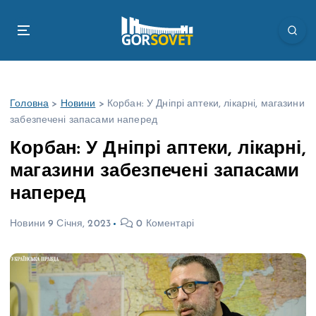
П
е
р
е
й
т
Головна
>
Новини
>
Корбан: У Дніпрі аптеки, лікарні, магазини
и
забезпечені запасами наперед
д
о
Корбан: У Дніпрі аптеки, лікарні,
в
магазини забезпечені запасами
м
і
наперед
с
т
Новини
9 Січня, 2023
0 Коментарі
у