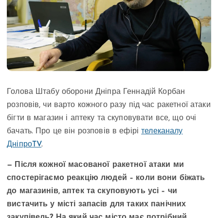
Голова Штабу оборони Дніпра Геннадій Корбан
розповів, чи варто кожного разу під час ракетної атаки
бігти в магазин і аптеку та скуповувати все, що очі
бачать. Про це він розповів в ефірі
телеканалу
ДніпроTV
.
— Після кожної масованої ракетної атаки ми
спостерігаємо реакцію людей – коли вони біжать
до магазинів, аптек та скуповують усі – чи
вистачить у місті запасів для таких панічних
закупівель? На який час місто має потрібний