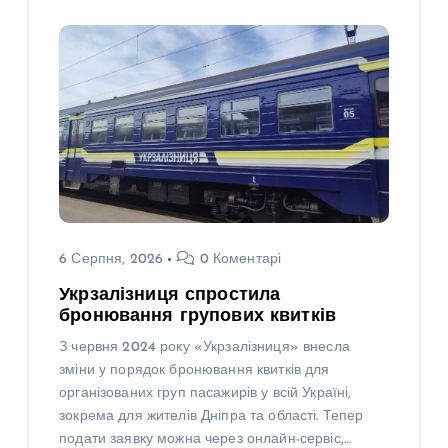
6 Серпня, 2026
0 Коментарі
Укрзалізниця спростила
бронювання групових квитків
З червня 2024 року «Укрзалізниця» внесла
зміни у порядок бронювання квитків для
організованих груп пасажирів у всій Україні,
зокрема для жителів Дніпра та області. Тепер
подати заявку можна через онлайн-сервіс,…