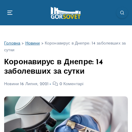
П
е
р
е
й
т
Головна
>
Новини
>
Коронавирус в Днепре: 14 заболевших за
и
сутки
д
о
Коронавирус в Днепре: 14
в
заболевших за сутки
м
і
Новини
16 Липня, 2021
0 Коментарі
с
т
у