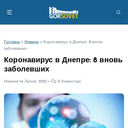
П
е
р
е
й
т
Головна
>
Новини
>
Коронавирус в Днепре: 8 вновь
и
заболевших
д
о
Коронавирус в Днепре: 8 вновь
в
заболевших
м
і
Новини
14 Липня, 2021
0 Коментарі
с
т
у