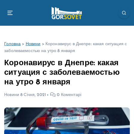
П
е
р
е
й
т
Головна
>
Новини
>
Коронавирус в Днепре: какая ситуация с
и
заболеваемостью на утро 8 января
д
о
Коронавирус в Днепре: какая
в
ситуация с заболеваемостью
м
і
на утро 8 января
с
т
Новини
8 Січня, 2021
0 Коментарі
у