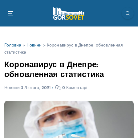
П
е
р
е
й
т
Головна
>
Новини
>
Коронавирус в Днепре: обновленная
и
статистика
д
о
Коронавирус в Днепре:
в
обновленная статистика
м
і
Новини
3 Лютого, 2021
0 Коментарі
с
т
у