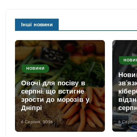
Інші новини
НОВИ
НОВИНИ
Нови
Овочі для посіву в
зв’яз
серпні: що встигне
кібер
зрости до морозів у
відзн
Дніпрі
серп
6 Серпня, 2026
6 Серпня