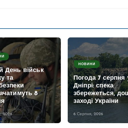
НИ
НОВИНИ
й День військ
ку та
Погода 7 серпня 
безпеки
Дніпрі: спека
ачатимуть 8
збережеться, дощ
ня
заході України
, 2026
6 Серпня, 2026