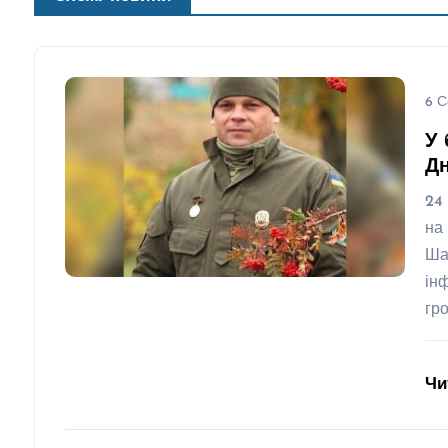
6 С
У 
Д
24
на
Ша
ін
гр
Чи