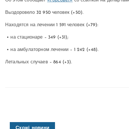
Об этом сообщает
«Горсовет»
со ссылкой на департам
Выздоровело 32 950 человек (+50).
Находятся на лечении 1 591 человек (+79):
• на стационаре – 349 (+31);
• на амбулаторном лечении – 1 242 (+48).
Летальных случаев – 864 (+3).
Схожі новини