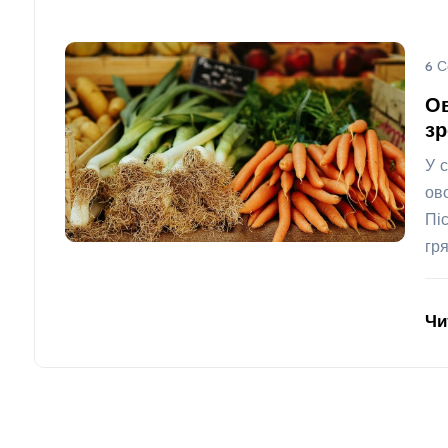
6 С
Ов
зр
У 
ов
Пі
гр
Чи