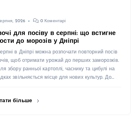
ерпня, 2026
0 Коментарі
очі для посіву в серпні: що встигне
ости до морозів у Дніпрі
серпні в Дніпрі можна розпочати повторний посів
очів, щоб отримати урожай до перших заморозків.
сля збору ранньої картоплі, часнику та цибулі на
ядках звільняється місце для нових культур. До…
тати більше