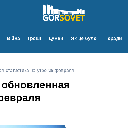
Війна
Гроші
Думки
Як це було
Поради
я статистика на утро 25 февраля
 обновленная
 февраля