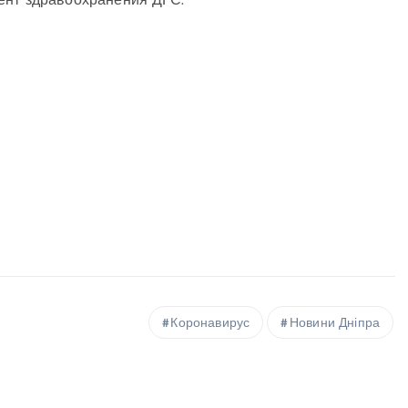
ент здравоохранения ДГС.
Коронавирус
Новини Дніпра