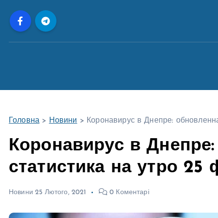
П
е
р
е
й
т
и
д
о
Головна
>
Новини
>
Коронавирус в Днепре: обновленна
в
м
Коронавирус в Днепре:
і
статистика на утро 25
с
т
у
Новини
25 Лютого, 2021
0 Коментарі