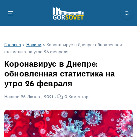
П
е
р
е
й
т
Головна
>
Новини
>
Коронавирус в Днепре: обновленная
и
статистика на утро 26 февраля
д
о
Коронавирус в Днепре:
в
обновленная статистика на
м
і
утро 26 февраля
с
т
Новини
26 Лютого, 2021
0 Коментарі
у