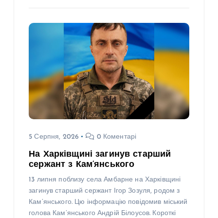
5 Серпня, 2026
0 Коментарі
На Харківщині загинув старший
сержант з Кам’янського
13 липня поблизу села Амбарне на Харківщині
загинув старший сержант Ігор Зозуля, родом з
Кам’янського. Цю інформацію повідомив міський
голова Кам’янського Андрій Білоусов. Короткі