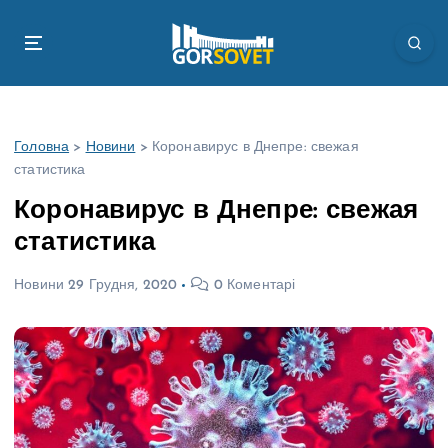
П
е
р
е
й
т
Головна
>
Новини
>
Коронавирус в Днепре: свежая
и
статистика
д
о
Коронавирус в Днепре: свежая
в
статистика
м
і
Новини
29 Грудня, 2020
0 Коментарі
с
т
у