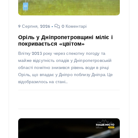
9 Серпня, 2026
0 Коментарі
Оріль у Дніпропетровщині міліє і
покривається «цвітом»
Влітку 2023 року через спекотну погоду та
майже відсутність опадів у Дніпропетровській
області помітно знизився рівень води в річці
Оріль, що впадає у Дніпро поблизу Дніпра. Це
відобразилось на стані…