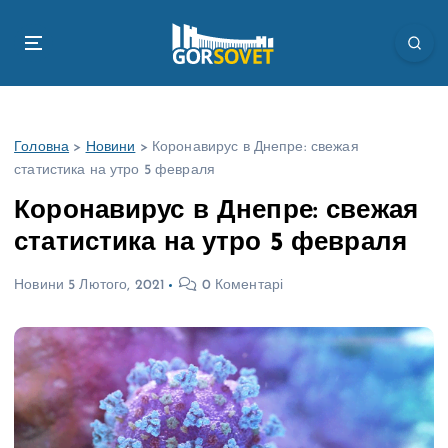
П
е
р
е
й
т
Головна
>
Новини
>
Коронавирус в Днепре: свежая
и
статистика на утро 5 февраля
д
о
Коронавирус в Днепре: свежая
в
статистика на утро 5 февраля
м
і
Новини
5 Лютого, 2021
0 Коментарі
с
т
у