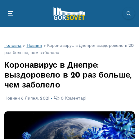
П
е
р
е
й
т
Головна
>
Новини
>
Коронавирус в Днепре: выздоровело в 20
и
раз больше, чем заболело
д
о
Коронавирус в Днепре:
в
выздоровело в 20 раз больше,
м
і
чем заболело
с
т
Новини
6 Липня, 2021
0 Коментарі
у