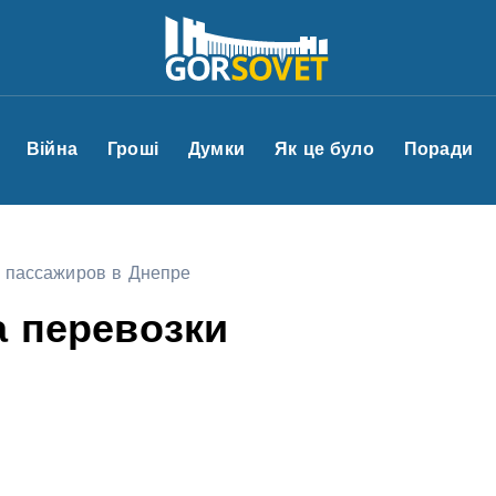
Війна
Гроші
Думки
Як це було
Поради
и пассажиров в Днепре
а перевозки