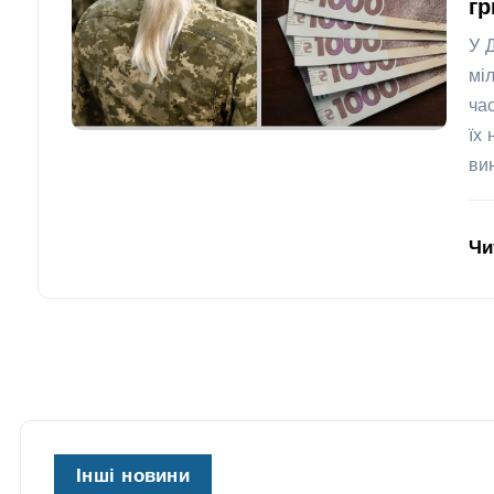
гр
У 
мі
ча
їх
ви
Чи
Інші новини