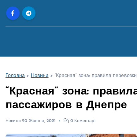
П
е
р
е
й
т
и
д
о
Головна
>
Новини
>
“Красная” зона: правила перевозк
в
м
“Красная” зона: правил
і
пассажиров в Днепре
с
т
у
Новини
20 Жовтня, 2021
0 Коментарі