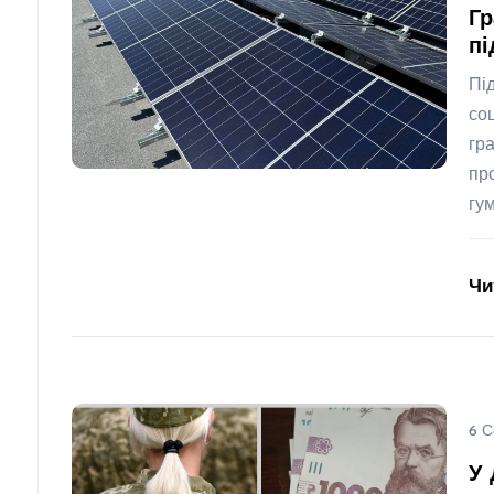
Гр
пі
Пі
со
гр
пр
гу
Чи
6 С
У 