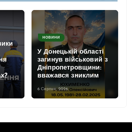
НОВИНИ
вики
У Донецькій області
ня
загинув військовий з
Дніпропетровщини:
ах?
вважався зниклим
6 Серпня, 2026