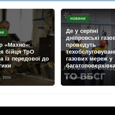
НОВИНИ
Де у серпні
НИ
дніпровські газо
р «Махно»:
проведуть
ія бійця ТрО
техобслуговуван
а із передової до
газових мереж у
тики
багатоповерхівк
, 2026
6 Серпня, 2026