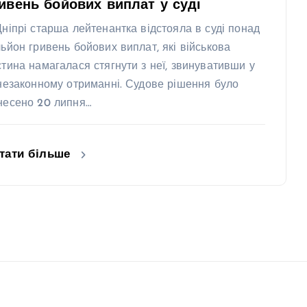
ивень бойових виплат у суді
Дніпрі старша лейтенантка відстояла в суді понад
льйон гривень бойових виплат, які військова
стина намагалася стягнути з неї, звинувативши у
 незаконному отриманні. Судове рішення було
несено 20 липня…
тати більше