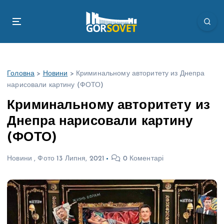
П
е
р
е
й
т
Головна
>
Новини
>
Криминальному авторитету из Днепра
и
нарисовали картину (ФОТО)
д
о
Криминальному авторитету из
в
Днепра нарисовали картину
м
і
(ФОТО)
с
т
Новини
,
Фото
13 Липня, 2021
0 Коментарі
у