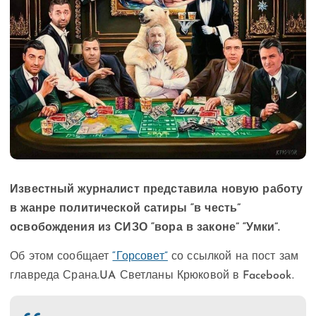
Известный журналист представила новую работу
в жанре политической сатиры “в честь”
освобождения из СИЗО “вора в законе” “Умки”.
Об этом сообщает
“Горсовет”
со ссылкой на пост зам
главреда Срана.UA Светланы Крюковой в Facebook.