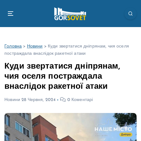
П
е
р
е
й
т
Головна
>
Новини
>
Куди звертатися дніпрянам, чия оселя
и
постраждала внаслідок ракетної атаки
д
о
Куди звертатися дніпрянам,
в
чия оселя постраждала
м
і
внаслідок ракетної атаки
с
т
Новини
28 Червня, 2024
0 Коментарі
у