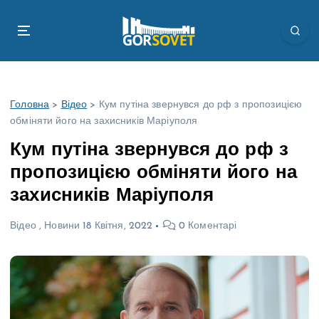
П
е
р
е
й
т
Головна
>
Відео
>
Кум путіна звернувся до рф з пропозицією
и
обміняти його на захисників Маріуполя
д
о
Кум путіна звернувся до рф з
в
пропозицією обміняти його на
м
і
захисників Маріуполя
с
т
Відео
,
Новини
18 Квітня, 2022
0 Коментарі
у