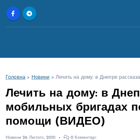
П
е
р
е
й
т
и
д
о
Головна
>
Новини
>
Лечить на дому: в Днепре расска
в
м
Лечить на дому: в Дне
і
мобильных бригадах п
с
т
помощи (ВИДЕО)
у
Новини
26 Лютого, 2021
0 Коментарі