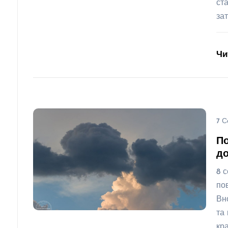
ст
за
Чи
7 С
По
до
8 с
по
Вн
та
кра