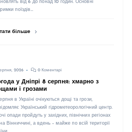
ановлять від 6 до понад 10 годин. Основні
тримки поїздів…
тати більше
ерпня, 2026
0 Коментарі
года у Дніпрі 8 серпня: хмарно з
щами і грозами
ерпня в Україні очікуються дощі та грози,
відомляє Український гідрометеорологічний центр.
очі опади пройдуть у західних, північних регіонах
 на Вінниччині, а вдень – майже по всій території
їни,…