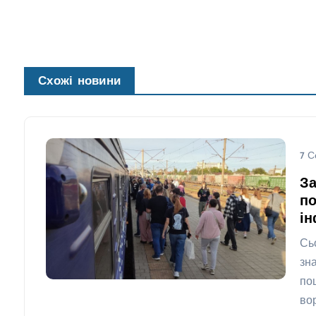
Схожі новини
7 С
За
по
ін
Сь
зн
по
во