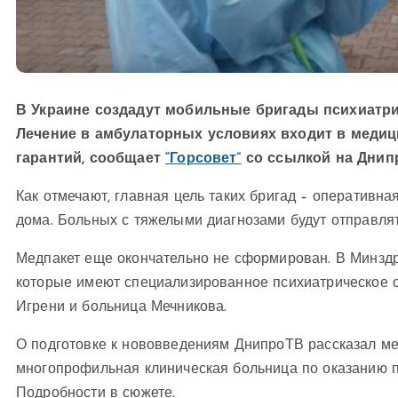
В Украине создадут мобильные бригады психиатри
Лечение в амбулаторных условиях входит в медиц
гарантий, сообщает
“Горсовет”
со ссылкой на Днип
Как отмечают, главная цель таких бригад – оперативн
дома. Больных с тяжелыми диагнозами будут отправлят
Медпакет еще окончательно не сформирован. В Минздра
которые имеют специализированное психиатрическое о
Игрени и больница Мечникова.
О подготовке к нововведениям ДнипроТВ рассказал ме
многопрофильная клиническая больница по оказанию 
Подробности в сюжете.