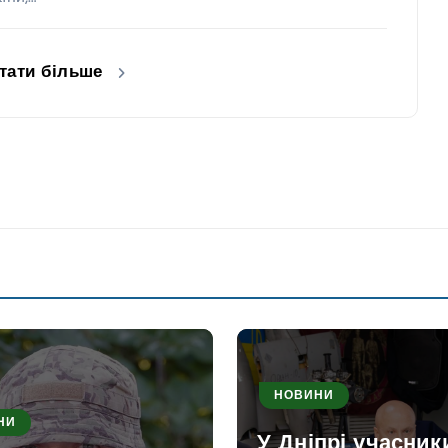
тати більше
НОВИНИ
НИ
У Дніпрі учасник