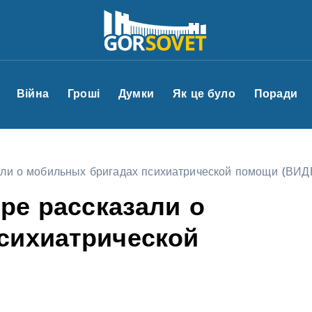
Війна
Гроші
Думки
Як це було
Поради
зали о мобильных бригадах психиатрической помощи (ВИ
пре рассказали о
сихиатрической