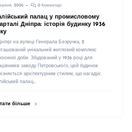
ерпня, 2026
0 Коментарі
алійський палац у промисловому
арталі Дніпра: історія будинку 1936
ку
Дніпрі на вулиці Генерала Безручка, 2
зташований унікальний житловий комплекс
воєнної доби. Збудований у 1936 році для
ацівників заводу Петровського, цей будинок
різняється архітектурним стилем, що нагадує
алійський палац…
тати більше