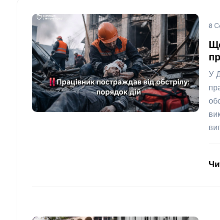
8 С
Щ
пр
У 
пр
об
ви
ви
Чи