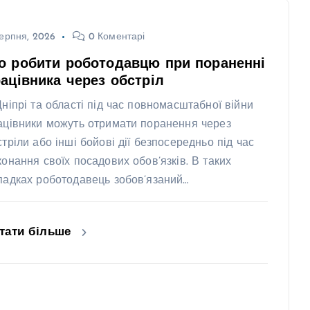
ерпня, 2026
0 Коментарі
о робити роботодавцю при пораненні
ацівника через обстріл
Дніпрі та області під час повномасштабної війни
ацівники можуть отримати поранення через
стріли або інші бойові дії безпосередньо під час
конання своїх посадових обов’язків. В таких
падках роботодавець зобов’язаний…
тати більше