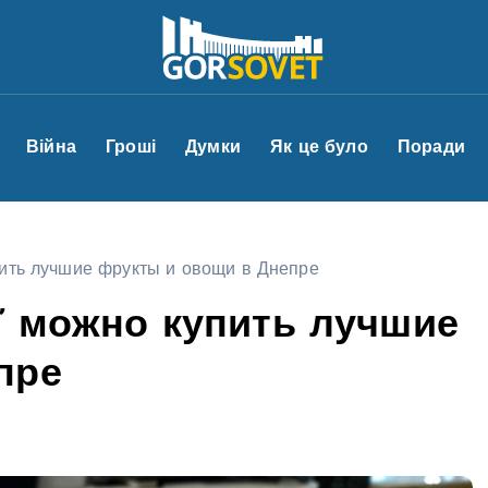
Війна
Гроші
Думки
Як це було
Поради
пить лучшие фрукты и овощи в Днепре
t” можно купить лучшие
пре