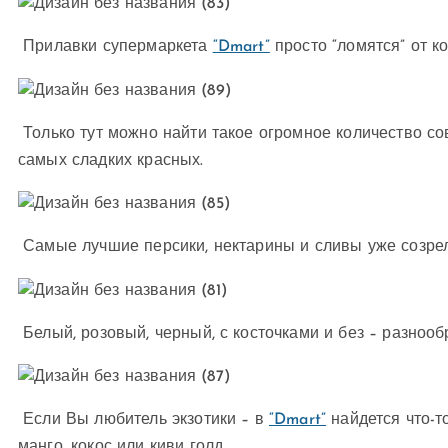
Прилавки супермаркета
“Dmart”
просто “ломятся” от к
Только тут можно найти такое огромное количество со
самых сладких красных.
Самые лучшие персики, нектарины и сливы уже созре
Белый, розовый, черный, с косточками и без – разноо
Если Вы любитель экзотики – в
“Dmart”
найдется что-т
манго, кокос или киви голд.