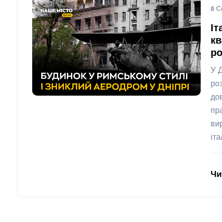
8 С
Іт
кв
ро
У 
ро
до
пр
ви
іт
Чи