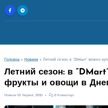
П
е
р
е
й
т
и
д
о
Головна
>
Новини
>
Летний сезон: в “DMart” можно ку
в
м
Летний сезон: в “DMar
і
фрукты и овощи в Дне
с
т
у
Новини
10 Червня, 2021
0 Коментарі