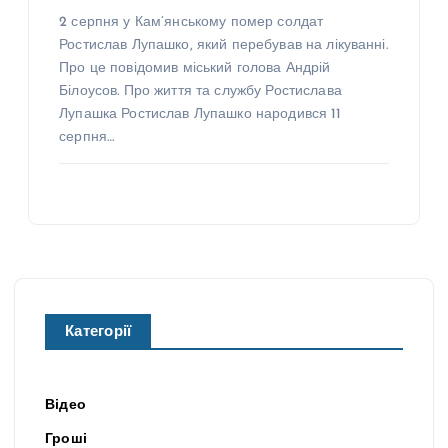
2 серпня у Кам’янському помер солдат
Ростислав Лупашко, який перебував на лікуванні.
Про це повідомив міський голова Андрій
Білоусов. Про життя та службу Ростислава
Лупашка Ростислав Лупашко народився 11
серпня…
Категорії
Відео
Гроші