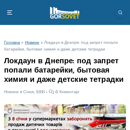
П
е
р
е
й
т
Головна
>
Новини
>
Локдаун в Днепре: под запрет попали
и
батарейки, бытовая химия и даже детские тетрадки
д
о
Локдаун в Днепре: под запрет
в
попали батарейки, бытовая
м
і
химия и даже детские тетрадки
с
т
Новини
4 Січня, 2021
0 Коментарі
у