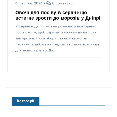
6 Серпня, 2026
0 Коментарі
Овочі для посіву в серпні: що
встигне зрости до морозів у Дніпрі
У серпні в Дніпрі можна розпочати повторний
посів овочів, щоб отримати урожай до перших
заморозків. Після збору ранньої картоплі,
часнику та цибулі на грядках звільняється місце
для нових культур. До…
Категорії