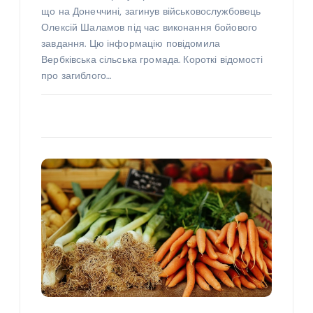
що на Донеччині, загинув військовослужбовець
Олексій Шаламов під час виконання бойового
завдання. Цю інформацію повідомила
Вербківська сільська громада. Короткі відомості
про загиблого…