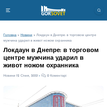
П
е
р
е
й
т
Головна
>
Новини
>
Локдаун в Днепре: в торговом центре
и
мужчина ударил в живот ножом охранника
д
о
Локдаун в Днепре: в торговом
в
центре мужчина ударил в
м
і
живот ножом охранника
с
т
Новини
12 Січня, 2021
0 Коментарі
у