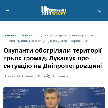
П
е
р
е
й
т
Головна
>
Новини
>
Окупанти обстріляли території трьох
и
громад: Лукашук про ситуацію на Дніпропетровщині
д
о
Окупанти обстріляли території
в
трьох громад: Лукашук про
м
і
ситуацію на Дніпропетровщині
с
т
Новини
29 Травня, 2022
0 Коментарі
у