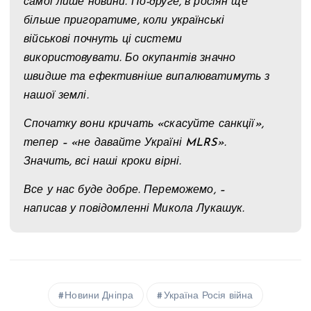
самої лише новини. По-друге, в росіян ще
більше пригоратиме, коли українські
військові почнуть ці системи
використовувати. Бо окупантів значно
швидше та ефективніше випалюватимуть з
нашої землі.
Спочатку вони кричать «скасуйте санкції»,
тепер – «не давайте Україні MLRS».
Значить, всі наші кроки вірні.
Все у нас буде добре. Переможемо, –
написав у повідомленні Микола Лукашук.
Новини Дніпра
Україна Росія війна