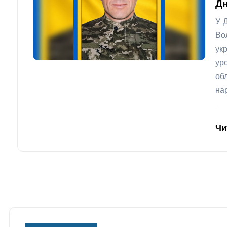
Дн
У 
Во
ук
ур
об
на
Чи