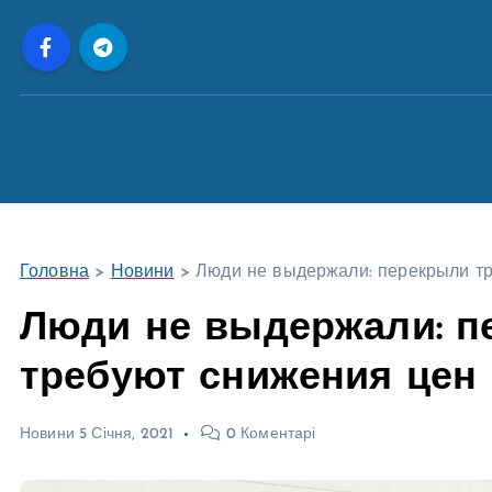
П
е
р
е
й
т
и
д
о
Головна
>
Новини
>
Люди не выдержали: перекрыли тр
в
м
Люди не выдержали: п
і
требуют снижения цен 
с
т
у
Новини
5 Січня, 2021
0 Коментарі