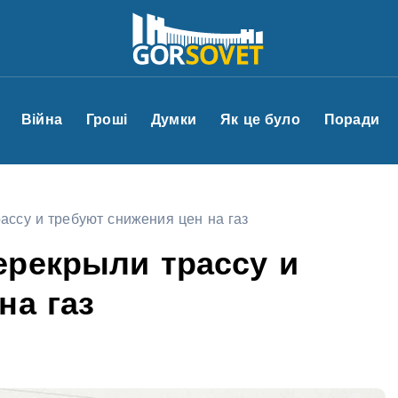
Війна
Гроші
Думки
Як це було
Поради
ассу и требуют снижения цен на газ
ерекрыли трассу и
на газ