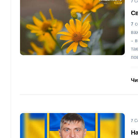
7 С
Св
7 с
ва
– 
та
по
Чи
7 С
На