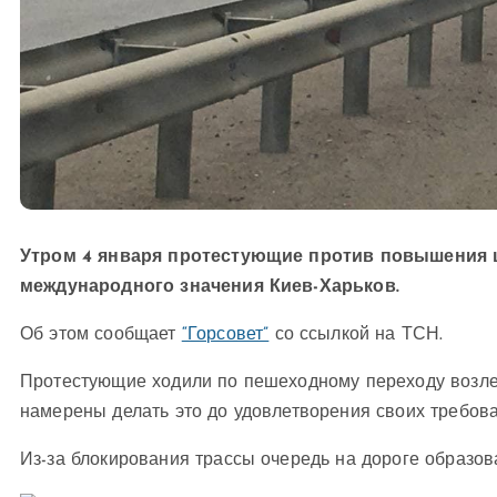
Утром 4 января протестующие против повышения ц
международного значения Киев-Харьков.
Об этом сообщает
“Горсовет”
со ссылкой на ТСН.
Протестующие ходили по пешеходному переходу возле 
намерены делать это до удовлетворения своих требов
Из-за блокирования трассы очередь на дороге образов