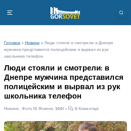
П
е
р
е
й
т
Головна
>
Новини
>
Люди стояли и смотрели: в Днепре
и
мужчина представился полицейским и вырвал из рук
д
школьника телефон
о
в
Люди стояли и смотрели: в
м
Днепре мужчина представился
і
с
полицейским и вырвал из рук
т
школьника телефон
у
Новини
,
Фото
12 Жовтня, 2021
0 Коментарі