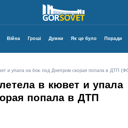
Війна
Гроші
Думки
Як це було
Поради
вет и упала на бок: под Днепром скорая попала в ДТП (
летела в кювет и упала
корая попала в ДТП