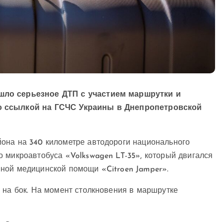
шло серьезное ДТП с участием маршрутки и
о ссылкой на ГСЧС Украины в Днепропетровской
она на 340 километре автодороги национального
 микроавтобуса «Volkswagen LT-35», который двигался
ной медицинской помощи «Citroen Jamper».
 на бок. На момент столкновения в маршрутке
.