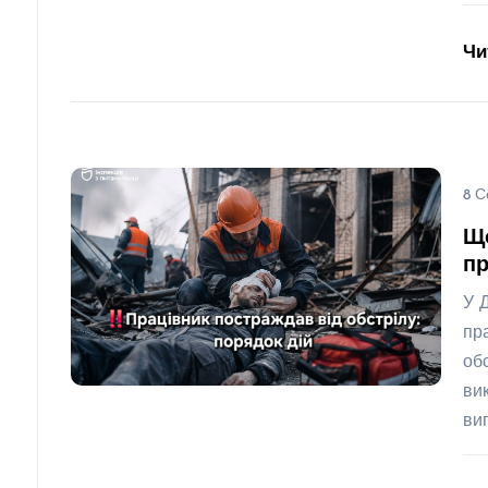
Чи
8 С
Щ
пр
У 
пр
об
ви
ви