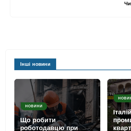
Чи
Інші новини
НОВИ
НОВИНИ
Італі
Що робити
пром
роботодавцю при
кварт