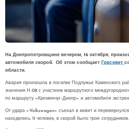
На Днепропетровщине вечером, 16 октября, произо
автомобиля скорой. Об этом сообщает
Горсовет
с
области.
Авария произошла в поселке Подлужье Каменского рай
значения Н-08 с участием маршрутного междугородного
по маршруту «Кременчуг-Днепр» и автомобиля экстрен
От удара «Volkswagen» съехал в кювет и перевернулся
находились 11 человек, в скорой было трое сотрудников