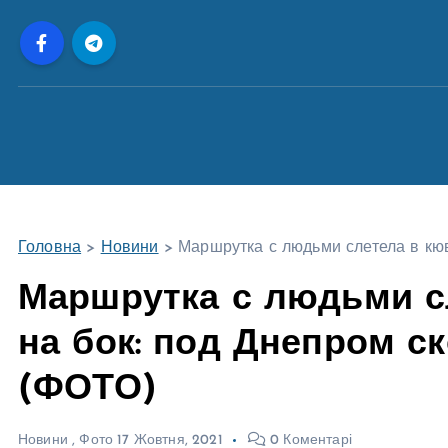
П
е
р
е
й
т
и
д
о
Головна
>
Новини
>
Маршрутка с людьми слетела в кю
в
м
Маршрутка с людьми с
і
на бок: под Днепром с
с
т
(ФОТО)
у
Новини
,
Фото
17 Жовтня, 2021
0 Коментарі