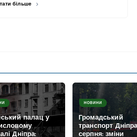
тати більше
НИ
НОВИНИ
йський палац у
Громадський
исловому
транспорт Дніпра
алі Дніпра:
серпня: зміни