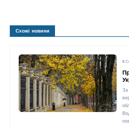
Схожі новини
8 С
Пр
Ук
За
ве
об
Во
по