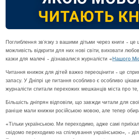
Поглиблення зв’язку з вашими дітьми через книги – це 
можливість відкрити для них нові світи, виховати люб
казки для малечі – дізнавалися журналісти «
Нашого Мі
Читання книжок для дітей важко переоцінити – це спри
запасу. У Дніпрі це питання особливо є особливо цікавим
журналісти спитали перехожих мешканців міста про те,
Більшість дніпрян відповіли, що завжди читали для сво
раніше мали книжки російською мовою, але тепер обир
«Тільки українською. Ми переходимо, адже самі приїха
свідомо переходимо на спілкування українською», – ді