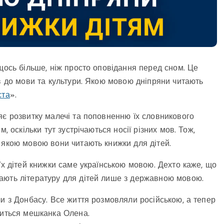
щось більше, ніж просто оповідання перед сном. Це
ов до мови та культури. Якою мовою дніпряни читають
ста
».
яє розвитку малечі та поповненню їх словникового
, оскільки тут зустрічаються носії різних мов. Тож,
 якою мовою вони читають книжки для дітей.
їх дітей книжки саме українською мовою. Дехто каже, що
ають літературу для дітей лише з державною мовою.
ли з Донбасу. Все життя розмовляли російською, а тепер
литься мешканка Олена.