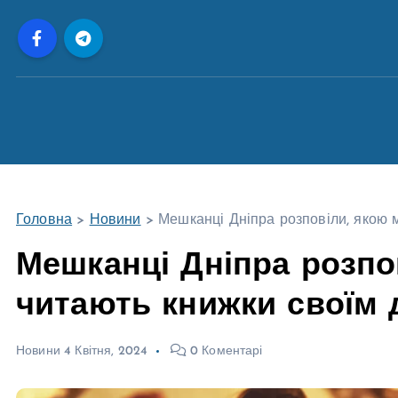
П
е
р
е
й
т
и
д
о
Головна
>
Новини
>
Мешканці Дніпра розповіли, якою 
в
м
Мешканці Дніпра розпо
і
читають книжки своїм 
с
т
у
Новини
4 Квітня, 2024
0 Коментарі