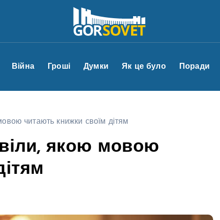
Війна
Гроші
Думки
Як це було
Поради
мовою читають книжки своїм дітям
віли, якою мовою
дітям