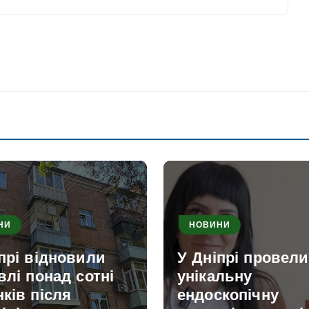
НИ
НОВИНИ
прі відновили
У Дніпрі провели
влі понад сотні
унікальну
ків після
ендоскопічну