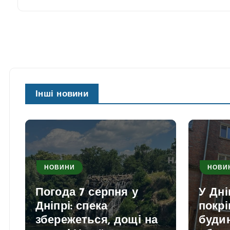
Інші новини
НОВИНИ
НОВИ
Погода 7 серпня у
У Дні
Дніпрі: спека
покрі
збережеться, дощі на
будин