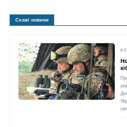
Схожі новини
6 С
Но
кі
Пр
ук
Дн
Ук
св