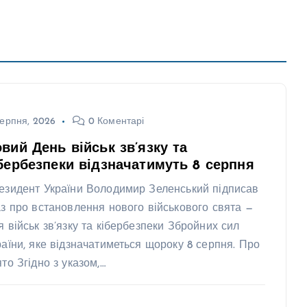
ерпня, 2026
0 Коментарі
вий День військ зв’язку та
бербезпеки відзначатимуть 8 серпня
езидент України Володимир Зеленський підписав
аз про встановлення нового військового свята —
я військ зв’язку та кібербезпеки Збройних сил
раїни, яке відзначатиметься щороку 8 серпня. Про
ято Згідно з указом,…