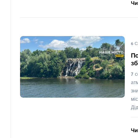
Чи
6 С
По
зб
7 
ат
зн
мі
Ді
Чи