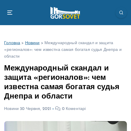
П
е
р
е
й
т
Головна
>
Новини
>
Международный скандал и защита
и
«регионалов»: чем известна самая богатая судья Днепра и
д
области
о
в
Международный скандал и
м
защита «регионалов»: чем
і
с
известна самая богатая судья
т
Днепра и области
у
Новини
30 Червня, 2021
0 Коментарі