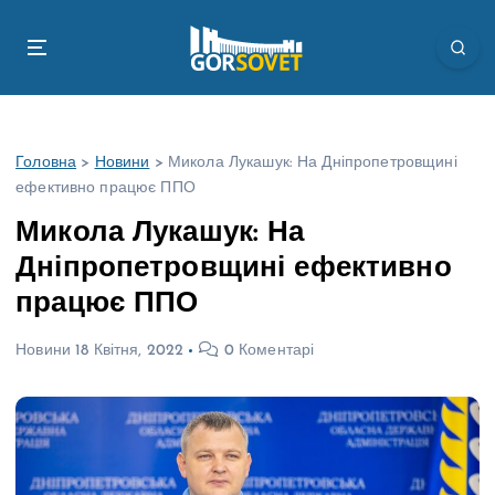
П
е
р
е
й
т
Головна
>
Новини
>
Микола Лукашук: На Дніпропетровщині
и
ефективно працює ППО
д
о
Микола Лукашук: На
в
Дніпропетровщині ефективно
м
і
працює ППО
с
т
Новини
18 Квітня, 2022
0 Коментарі
у