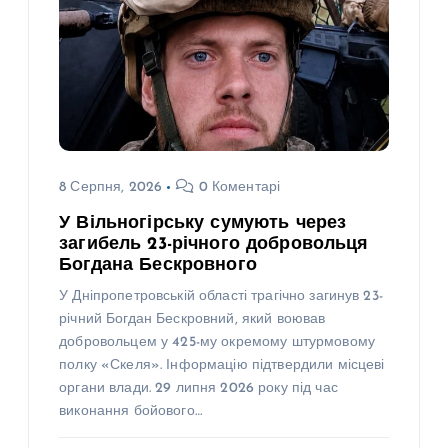
8 Серпня, 2026
0 Коментарі
У Вільногірську сумують через
загибель 23-річного добровольця
Богдана Бескровного
У Дніпропетровській області трагічно загинув 23-
річний Богдан Бескровний, який воював
добровольцем у 425-му окремому штурмовому
полку «Скеля». Інформацію підтвердили місцеві
органи влади. 29 липня 2026 року під час
виконання бойового…