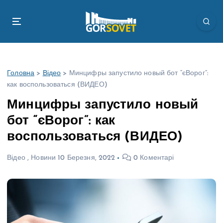
П
е
р
е
й
т
Головна
>
Відео
>
Минцифры запустило новый бот “єВорог”:
и
как воспользоваться (ВИДЕО)
д
о
Минцифры запустило новый
в
бот “єВорог”: как
м
і
воспользоваться (ВИДЕО)
с
т
Відео
,
Новини
10 Березня, 2022
0 Коментарі
у