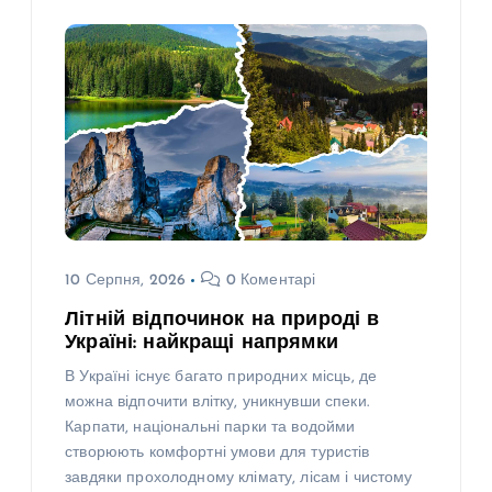
10 Серпня, 2026
0 Коментарі
Літній відпочинок на природі в
Україні: найкращі напрямки
В Україні існує багато природних місць, де
можна відпочити влітку, уникнувши спеки.
Карпати, національні парки та водойми
створюють комфортні умови для туристів
завдяки прохолодному клімату, лісам і чистому