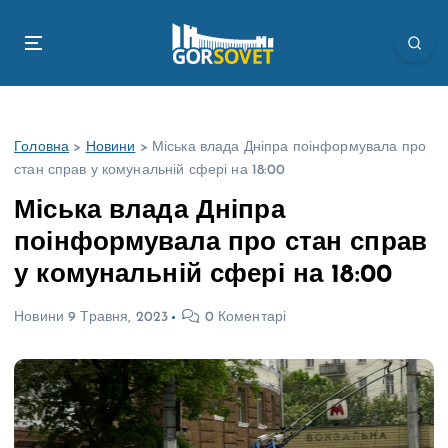
П
е
р
е
й
т
Головна
>
Новини
>
Міська влада Дніпра поінформувала про
и
стан справ у комунальній сфері на 18:00
д
о
Міська влада Дніпра
в
поінформувала про стан справ
м
і
у комунальній сфері на 18:00
с
т
Новини
9 Травня, 2023
0 Коментарі
у