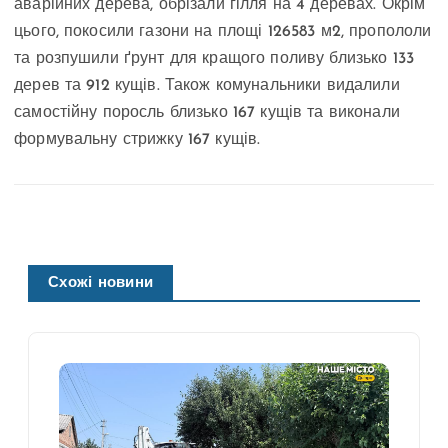
аварійних дерева, обрізали гілля на 4 деревах. Окрім
цього, покосили газони на площі 126583 м2, пропололи
та розпушили ґрунт для кращого поливу близько 133
дерев та 912 кущів. Також комунальники видалили
самостійну поросль близько 167 кущів та виконали
формувальну стрижку 167 кущів.
Схожі новини