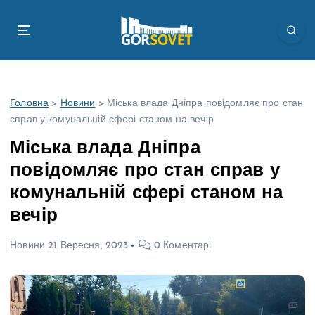
П
е
р
е
й
т
Головна
>
Новини
>
Міська влада Дніпра повідомляє про стан
и
справ у комунальній сфері станом на вечір
д
о
Міська влада Дніпра
в
повідомляє про стан справ у
м
і
комунальній сфері станом на
с
вечір
т
у
Новини
21 Вересня, 2023
0 Коментарі