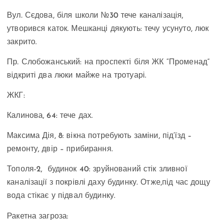
Вул. Сєдова, біля школи №30 тече каналізація,
утворився каток. Мешканці дякують: течу усунуто, люк
закрито.
Пр. Слобожанський: на проспекті біля ЖК “Променад”
відкриті два люки майже на тротуарі.
ЖКГ:
Калинова, 64: тече дах.
Максима Дія, 8: вікна потребують заміни, під’їзд –
ремонту, двір – прибирання.
Тополя-2, будинок 40: зруйнований стік зливної
каналізації з покрівлі даху будинку. Отже,під час дощу
вода стікає у підвал будинку.
Ракетна загроза: