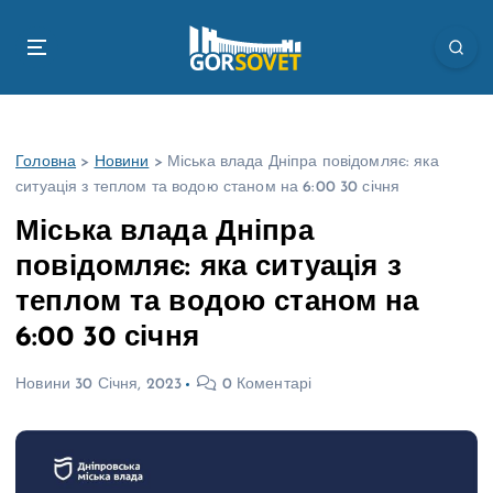
П
е
р
е
й
т
Головна
>
Новини
>
Міська влада Дніпра повідомляє: яка
и
ситуація з теплом та водою станом на 6:00 30 січня
д
о
Міська влада Дніпра
в
повідомляє: яка ситуація з
м
і
теплом та водою станом на
с
6:00 30 січня
т
у
Новини
30 Січня, 2023
0 Коментарі