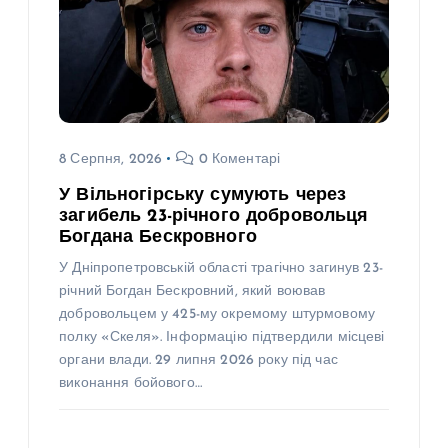
8 Серпня, 2026
0 Коментарі
У Вільногірську сумують через
загибель 23-річного добровольця
Богдана Бескровного
У Дніпропетровській області трагічно загинув 23-
річний Богдан Бескровний, який воював
добровольцем у 425-му окремому штурмовому
полку «Скеля». Інформацію підтвердили місцеві
органи влади. 29 липня 2026 року під час
виконання бойового…