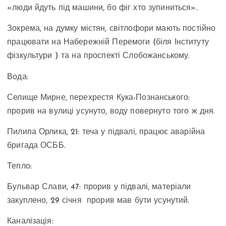
«люди йдуть під машини, бо фіг хто зупиниться».
Зокрема, на думку містян, світлофори мають постійно
працювати на Набережній Перемоги (біля Інституту
фізкультури ) та на проспекті Слобожанському.
Вода:
Селище Мирне, перехрестя Кука-Познанського:
прорив на вулиці усунуто, воду повернуто того ж дня.
Пилипа Орлика, 21: теча у підвалі, працює аварійна
бригада ОСББ.
Тепло:
Бульвар Слави, 47: прорив у підвалі, матеріали
закуплено, 29 січня прорив мав бути усунутий.
Каналізація: