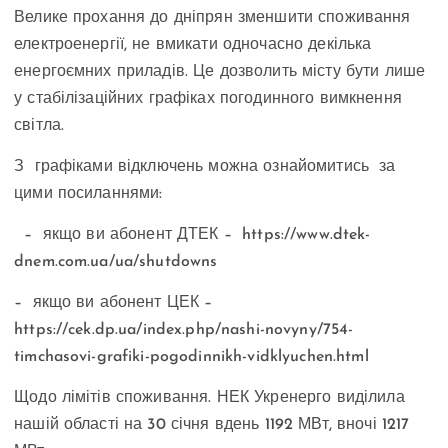
Велике прохання до дніпрян зменшити споживання
електроенергії, не вмикати одночасно декілька
енергоємних приладів. Це дозволить місту бути лише
у стабілізаційних графіках погодинного вимкнення
світла.
З графіками відключень можна ознайомитись за
цими посиланнями:
– якщо ви абонент ДТЕК – https://www.dtek-
dnem.com.ua/ua/shutdowns
– якщо ви абонент ЦЕК –
https://cek.dp.ua/index.php/nashi-novyny/754-
timchasovi-grafiki-pogodinnikh-vidklyuchen.html
Щодо лімітів споживання. НЕК Укренерго виділила
нашій області на 30 січня вдень 1192 МВт, вночі 1217