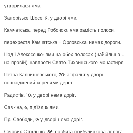
утворилася яма.
Запорізьке Шосе, 9: у дворі ями.
Камчатська, перед Робочою: яма замість полоси.
перехрестя Камчатська – Орловська: немає дороги.
Надії Алексєєнко: ями на обох полосах (найбільша –
на правій) навпроти Свято-Тихвинського монастиря.
Петра Калнишевського, 70: асфальт у дворі
пошкоджений коренями дерев.
Радистів, 10: у дворі нема доріг.
Савкіна, 6, під’їзд 8: ями.
Пр. Свободи, 9: у дворі нема доріг.
Січових Стрільців, 86: розбита прибудинкова дорога.