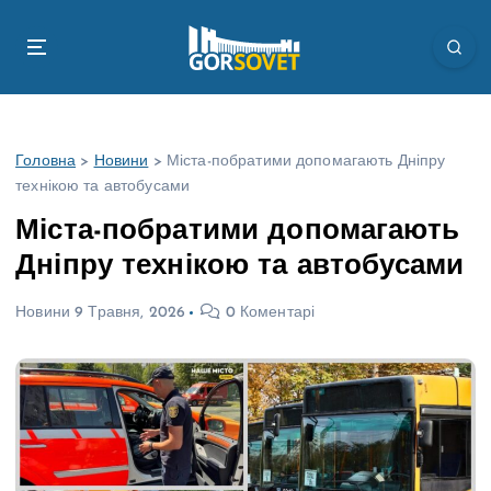
П
е
р
е
й
т
Головна
>
Новини
>
Міста-побратими допомагають Дніпру
и
технікою та автобусами
д
о
Міста-побратими допомагають
в
Дніпру технікою та автобусами
м
і
Новини
9 Травня, 2026
0 Коментарі
с
т
у