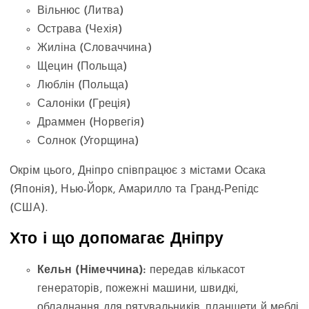
Вільнюс (Литва)
Острава (Чехія)
Жиліна (Словаччина)
Щецин (Польща)
Люблін (Польща)
Салоніки (Греція)
Драммен (Норвегія)
Солнок (Угорщина)
Окрім цього, Дніпро співпрацює з містами Осака
(Японія), Нью-Йорк, Амарилло та Гранд-Репідс
(США).
Хто і що допомагає Дніпру
Кельн (Німеччина):
передав кількасот
генераторів, пожежні машини, швидкі,
обладнання для рятувальників, планшети й меблі