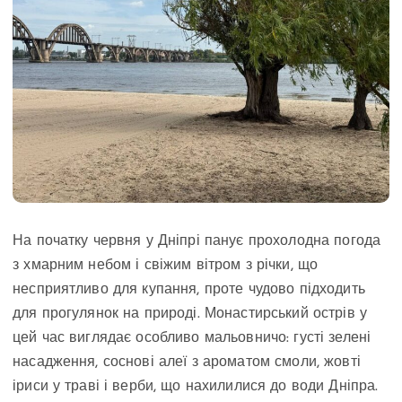
На початку червня у Дніпрі панує прохолодна погода
з хмарним небом і свіжим вітром з річки, що
несприятливо для купання, проте чудово підходить
для прогулянок на природі. Монастирський острів у
цей час виглядає особливо мальовничо: густі зелені
насадження, соснові алеї з ароматом смоли, жовті
іриси у траві і верби, що нахилилися до води Дніпра.