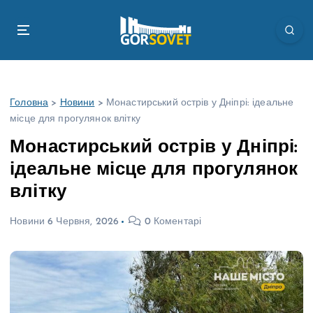
П
е
р
е
й
т
Головна
>
Новини
>
Монастирський острів у Дніпрі: ідеальне
и
місце для прогулянок влітку
д
о
Монастирський острів у Дніпрі:
в
ідеальне місце для прогулянок
м
і
влітку
с
т
Новини
6 Червня, 2026
0 Коментарі
у