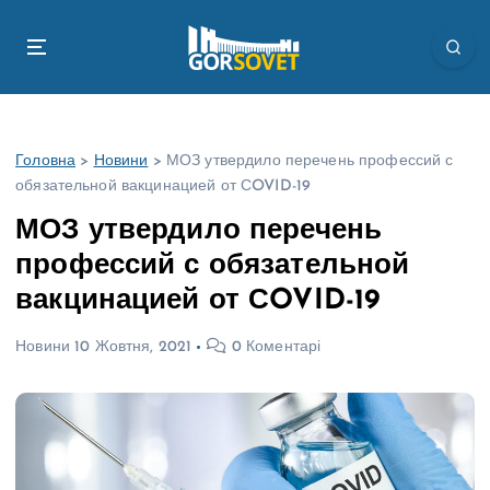
П
е
р
е
й
т
Головна
>
Новини
>
МОЗ утвердило перечень профессий с
и
обязательной вакцинацией от СOVID-19
д
о
МОЗ утвердило перечень
в
профессий с обязательной
м
і
вакцинацией от СOVID-19
с
т
Новини
10 Жовтня, 2021
0 Коментарі
у