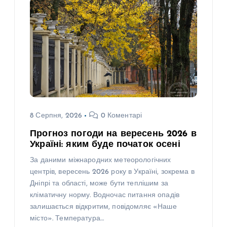
8 Серпня, 2026
0 Коментарі
Прогноз погоди на вересень 2026 в
Україні: яким буде початок осені
За даними міжнародних метеорологічних
центрів, вересень 2026 року в Україні, зокрема в
Дніпрі та області, може бути теплішим за
кліматичну норму. Водночас питання опадів
залишається відкритим, повідомляє «Наше
місто». Температура…