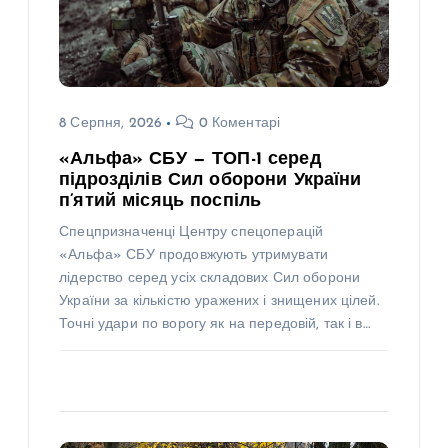
8 Серпня, 2026
0 Коментарі
«Альфа» СБУ — ТОП-1 серед
підрозділів Сил оборони України
п’ятий місяць поспіль
Спецпризначенці Центру спецоперацій
«Альфа» СБУ продовжують утримувати
лідерство серед усіх складових Сил оборони
України за кількістю уражених і знищених цілей.
Точні удари по ворогу як на передовій, так і в…