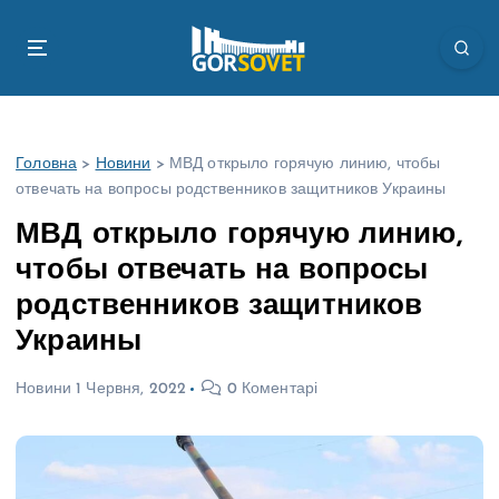
П
е
р
е
й
т
Головна
>
Новини
>
МВД открыло горячую линию, чтобы
и
отвечать на вопросы родственников защитников Украины
д
о
МВД открыло горячую линию,
в
чтобы отвечать на вопросы
м
і
родственников защитников
с
Украины
т
у
Новини
1 Червня, 2022
0 Коментарі