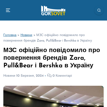
П
е
р
е
й
т
Головна
>
Новини
>
МЗС офіційно повідомило про
и
повернення брендів Zara, Pull&Bear і Bershka в Україну
д
о
МЗС офіційно повідомило про
в
повернення брендів Zara,
м
і
Pull&Bear і Bershka в Україну
с
т
Новини
10 Березня, 2024
0 Коментарі
у