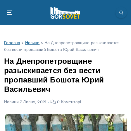
П
е
р
е
й
т
Головна
>
Новини
>
На Днепропетровщине разыскивается
и
без вести пропавший Бошота Юрий Васильевич
д
о
На Днепропетровщине
в
разыскивается без вести
м
і
пропавший Бошота Юрий
с
Васильевич
т
у
Новини
7 Липня, 2021
0 Коментарі