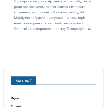
У Дніпрі на засіданні Архітектурно-містобудівної
ради презентували проєкт нового житлового
комплексу на проспекті Мануйлівському, 65.
Майбутня забудова планується на території
нинішнього ринку та автомобільної стоянки.
Основні характеристики проєкту Площа ділянки:
…
Категорії
Відео
Гроші