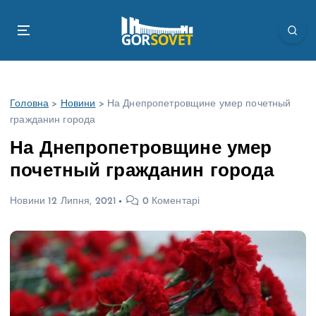
П
е
р
е
й
т
Головна
>
Новини
>
На Днепропетровщине умер почетный
и
гражданин города
д
о
На Днепропетровщине умер
в
почетный гражданин города
м
і
Новини
12 Липня, 2021
0 Коментарі
с
т
у