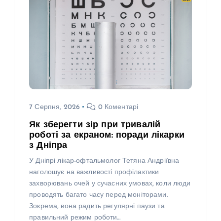
7 Серпня, 2026
0 Коментарі
Як зберегти зір при тривалій
роботі за екраном: поради лікарки
з Дніпра
У Дніпрі лікар-офтальмолог Тетяна Андріївна
наголошує на важливості профілактики
захворювань очей у сучасних умовах, коли люди
проводять багато часу перед моніторами.
Зокрема, вона радить регулярні паузи та
правильний режим роботи…