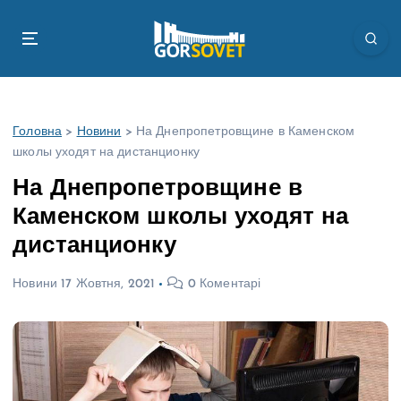
П
е
р
е
й
т
Головна
>
Новини
>
На Днепропетровщине в Каменском
и
школы уходят на дистанционку
д
о
На Днепропетровщине в
в
Каменском школы уходят на
м
і
дистанционку
с
т
Новини
17 Жовтня, 2021
0 Коментарі
у