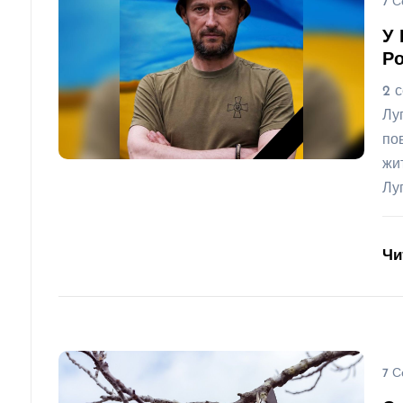
7 С
У 
Ро
2 
Лу
по
жи
Лу
Чи
7 С