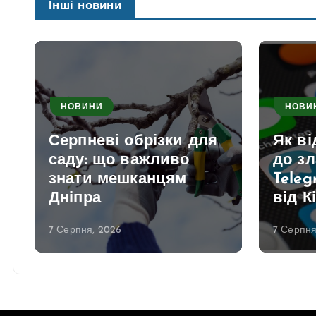
Інші новини
НОВИНИ
НОВИ
Серпневі обрізки для
Як в
саду: що важливо
до з
знати мешканцям
Teleg
Дніпра
від К
7 Серпня, 2026
7 Серпня