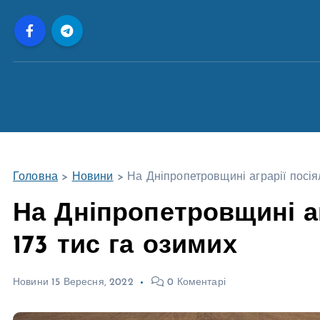
П
е
р
е
й
т
и
д
о
Головна
>
Новини
>
На Дніпропетровщині аграрії посія
в
м
На Дніпропетровщині а
і
173 тис га озимих
с
т
у
Новини
15 Вересня, 2022
0 Коментарі