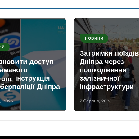
НОВИНИ
НИ
Затримки поїздів
ідновити доступ
Дніпра через
ламаного
пошкодження
ram: інструкція
залізничної
іберполіції Дніпра
інфраструктури
, 2026
7 Серпня, 2026