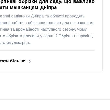
рпневі обрізки для саду: що важливо
нати мешканцям Дніпра
серпні садівники Дніпра та області проводять
жливі роботи з обрізання рослин для покращення
ітіння та врожайності наступного сезону. Чому
рто обрізати рослини у серпні? Обрізка наприкінці
та стимулює ріст…
тати більше