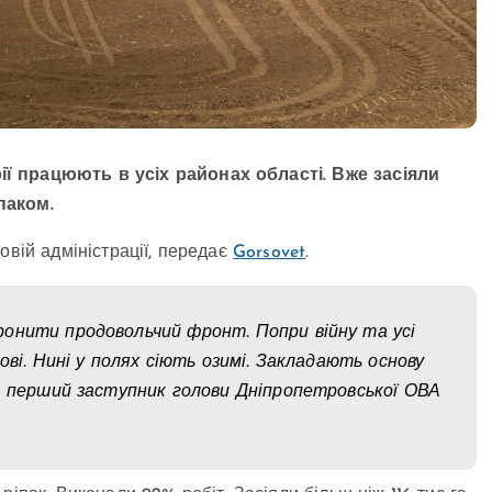
ї працюють в усіх районах області. Вже засіяли
паком.
овій адміністрації, передає
Gorsovet
.
онити продовольчий фронт. Попри війну та усі
ові. Нині у полях сіють озимі. Закладають основу
в перший заступник голови Дніпропетровської ОВА