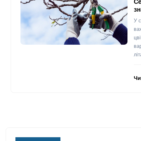
Се
з
У 
ва
цв
ва
лі
Чи