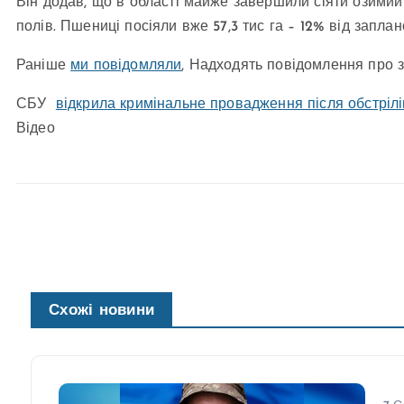
Він додав, що в області майже завершили сіяти озимий р
полів. Пшениці посіяли вже 57,3 тис га – 12% від заплан
Раніше
ми повідомляли
, Надходять повідомлення про з
СБУ
відкрила кримінальне провадження після обстріл
Відео
Схожі новини