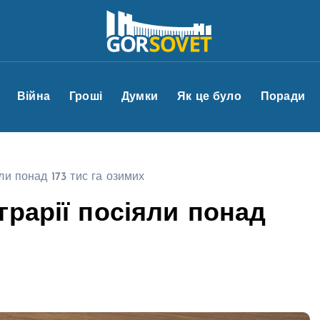
Війна
Гроші
Думки
Як це було
Поради
ли понад 173 тис га озимих
грарії посіяли понад