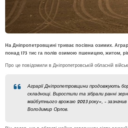
На Дніпропетровщині триває посівна озимих. Аграрі
понад 173 тис га полів озимою пшеницею, житом, рі
Про це повідомили в Дніпропетровській обласній військ
Аграрії Дніпропетровщини продовжують бор
складнощі. Виростили та зібрали ранні зерн
майбутнього врожаю 2023 року», – зазначи
Володимир Орлов.