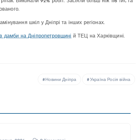
іпак. Виконали 92% робіт. Засіяли більш ніж 116 тис га
ованого.
амінування шкіл у Дніпрі та інших регіонах.
ів дамби на Дніпропетровщині
й ТЕЦ на Харківщині.
Новини Дніпра
Україна Росія війна