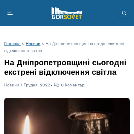
П
е
р
е
й
т
Головна
>
Новини
>
На Дніпропетровщині сьогодні екстрені
и
відключення світла
д
о
На Дніпропетровщині сьогодні
в
екстрені відключення світла
м
і
Новини
7 Грудня, 2022
0 Коментарі
с
т
у