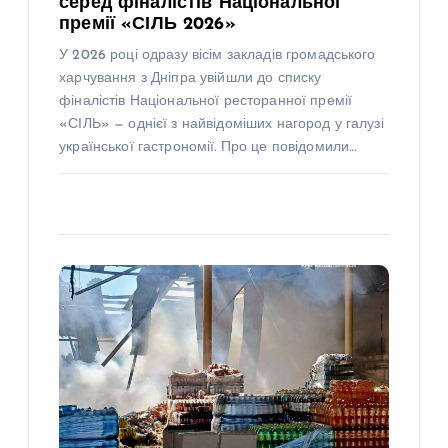
серед фіналістів Національної
премії «СІЛЬ 2026»
У 2026 році одразу вісім закладів громадського
харчування з Дніпра увійшли до списку
фіналістів Національної ресторанної премії
«СІЛЬ» — однієї з найвідоміших нагород у галузі
української гастрономії. Про це повідомили…