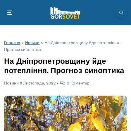
П
е
р
е
й
т
Головна
>
Новини
>
На Дніпропетровщину йде потепління.
и
Прогноз синоптика
д
о
На Дніпропетровщину йде
в
потепління. Прогноз синоптика
м
і
Новини
8 Листопада, 2022
0 Коментарі
с
т
у