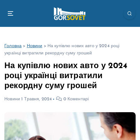
П
е
р
е
й
т
Головна
>
Новини
>
На купівлю нових авто у 2024 році
и
українці витратили рекордну суму грошей
д
о
На купівлю нових авто у 2024
в
році українці витратили
м
і
рекордну суму грошей
с
т
Новини
1 Травня, 2024
0 Коментарі
у