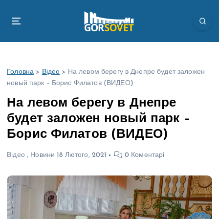
П
е
р
е
й
т
Головна
>
Відео
>
На левом берегу в Днепре будет заложен
и
новый парк – Борис Филатов (ВИДЕО)
д
о
На левом берегу в Днепре
в
будет заложен новый парк –
м
і
Борис Филатов (ВИДЕО)
с
т
Відео
,
Новини
18 Лютого, 2021
0 Коментарі
у